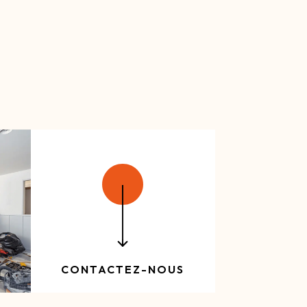
mené à explorer divers domaines du
 développant une expertise dans la
nuiserie, la peinture, les sols et la
e polyvalence m’a façonné en artisan
CONTACTEZ-NOUS