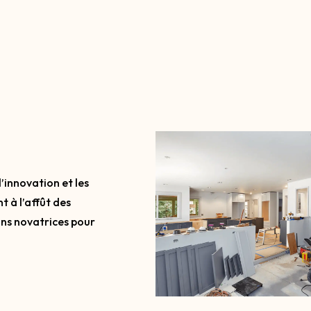
Mon parcours m’a ensuite 
second œuvre du bâtiment,
plâtrerie, l’isolation, la me
création d’escaliers. Cett
accompli.
l’innovation et les
 à l’affût des
ons novatrices pour